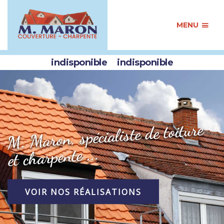
MENU
indisponible
indisponible
M. Maron, spécialiste de toiture
et charpente ...
VOIR NOS RÉALISATIONS