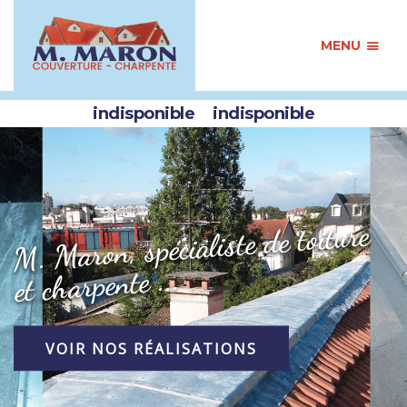
MENU
indisponible
indisponible
M. Maron, spécialiste de toiture
et charpente ...
VOIR NOS RÉALISATIONS